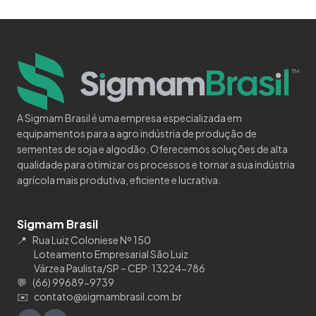
A Sigmam Brasil é uma empresa especializada em
equipamentos para a agro indústria de produção de
sementes de soja e algodão. Oferecemos soluções de alta
qualidade para otimizar os processos e tornar a sua indústria
agrícola mais produtiva, eficiente e lucrativa.
Sigmam Brasil
📍
Rua Luiz Coloniese Nº 150
Loteamento Empresarial São Luiz
Várzea Paulista/SP – CEP: 13224-786
💬
(66) 99689-9739
✉️
contato@sigmambrasil.com.br